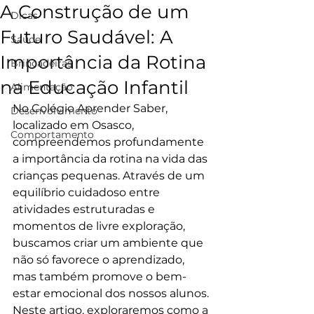
A Construção de um
Dicas
Futuro Saudável: A
Saúde
Importância da Rotina
Brincadeiras
na Educação Infantil
Alimentação
No Colégio Aprender Saber, 
Desenvolvimento
localizado em Osasco, 
Comportamento
compreendemos profundamente 
a importância da rotina na vida das 
crianças pequenas. Através de um 
equilíbrio cuidadoso entre 
atividades estruturadas e 
momentos de livre exploração, 
buscamos criar um ambiente que 
não só favorece o aprendizado, 
mas também promove o bem-
estar emocional dos nossos alunos. 
Neste artigo, exploraremos como a 