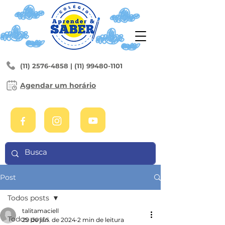
(11) 2576-4858
|
(11) 99480-1101
Agendar um horário
Post
Todos posts
talitamaciell
Todos posts
29 de jan. de 2024
2 min de leitura