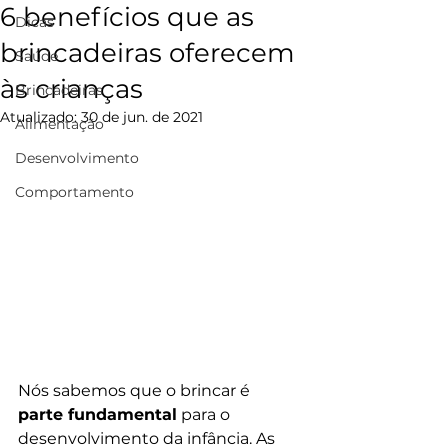
6 benefícios que as
Dicas
brincadeiras oferecem
Saúde
às crianças
Brincadeiras
Atualizado:
30 de jun. de 2021
Alimentação
Desenvolvimento
Comportamento
Nós sabemos que o brincar é 
parte fundamental
 para o 
desenvolvimento da infância. As 