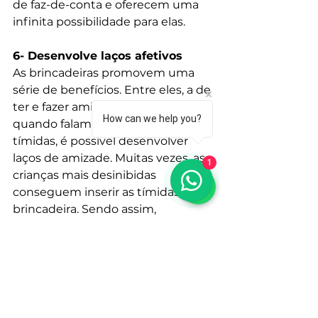
de faz-de-conta e oferecem uma 
infinita possibilidade para elas. 
6- Desenvolve laços afetivos
As brincadeiras promovem uma 
série de benefícios. Entre eles, a de 
ter e fazer amigos. Até mesmo 
How can we help you?
quando falamos de crianças 
tímidas, é possível desenvolver 
laços de amizade. Muitas vezes, as 
1
crianças mais desinibidas 
conseguem inserir as tímidas na 
brincadeira. Sendo assim, 
podemos dizer que essa é a 
maneira mais efetiva das crianças 
fazerem amizades!