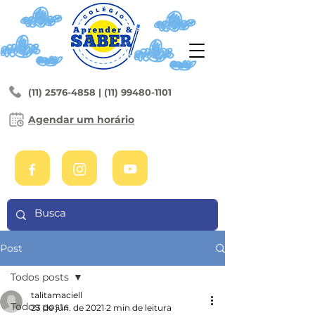
(11) 2576-4858
|
(11) 99480-1101
Agendar um horário
Post
Todos posts
talitamaciell
Todos posts
23 de jun. de 2021
2 min de leitura