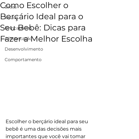
Como Escolher o
Dicas
Berçário Ideal para o
Saúde
Seu Bebê: Dicas para
Brincadeiras
Fazer a Melhor Escolha
Alimentação
Desenvolvimento
Comportamento
Escolher o berçário ideal para seu 
bebê é uma das decisões mais 
importantes que você vai tomar 