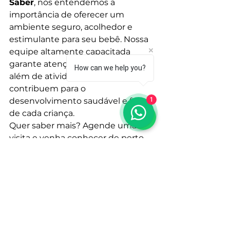
Saber
, nós entendemos a 
importância de oferecer um 
ambiente seguro, acolhedor e 
estimulante para seu bebê. Nossa 
equipe altamente capacitada 
garante atenção personalizada, 
How can we help you?
além de atividades que 
contribuem para o 
desenvolvimento saudável e feliz 
1
de cada criança.
Quer saber mais? Agende uma 
visita e venha conhecer de perto 
nosso espaço! Estamos prontos 
para receber seu bebê com todo o 
cuidado e carinho que ele merece.
Clique aqui e agende sua visita!