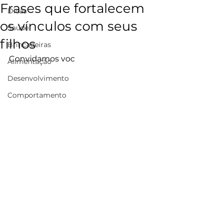
Frases que fortalecem
Dicas
os vínculos com seus
Saúde
filhos
Brincadeiras
Convidamos voc
Alimentação
Desenvolvimento
Comportamento