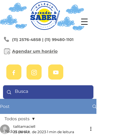
(11) 2576-4858
|
(11) 99480-1101
Agendar um horário
Post
Todos posts
talitamaciell
Todos posts
23 de out. de 2023
1 min de leitura